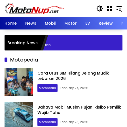
Skip
to
content
Home
News
Mobil
Motor
EV
Review
Mo
rkuat Vokasi: Beri
Breaking News
an untuk 5 SMK Binaan
Motopedia
Cara Urus SIM Hilang Jelang Mudik
Lebaran 2026
Motopedia
February 24, 2026
Bahaya Mobil Musim Hujan: Risiko Pemilik
Wajib Tahu
Motopedia
February 23, 2026