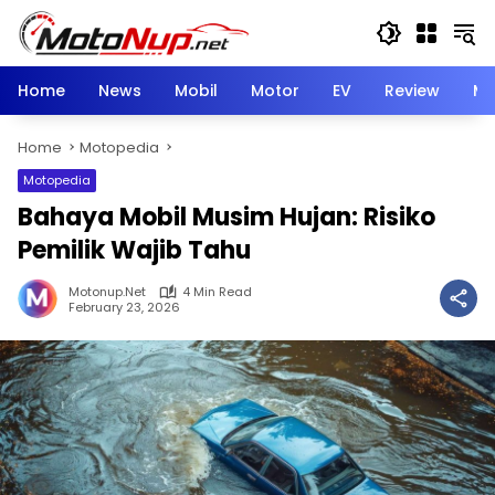
Skip
to
content
Home
News
Mobil
Motor
EV
Review
Mo
Home
Motopedia
Motopedia
Bahaya Mobil Musim Hujan: Risiko
Pemilik Wajib Tahu
Motonup.net
4 Min Read
February 23, 2026