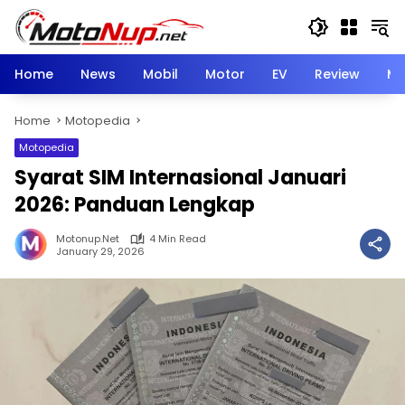
Skip
to
content
Home
News
Mobil
Motor
EV
Review
Mo
Home
Motopedia
Motopedia
Syarat SIM Internasional Januari
2026: Panduan Lengkap
Motonup.net
4 Min Read
January 29, 2026