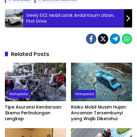
Geely EX2: Mobil Listrik Andal Kaum Urban,
First Drive
Related Posts
Motopedia
Motopedia
Tipe Asuransi Kendaraan:
Risiko Mobil Musim Hujan:
Skema Perlindungan
Ancaman Tersembunyi
Lengkap
yang Wajib Diketahui