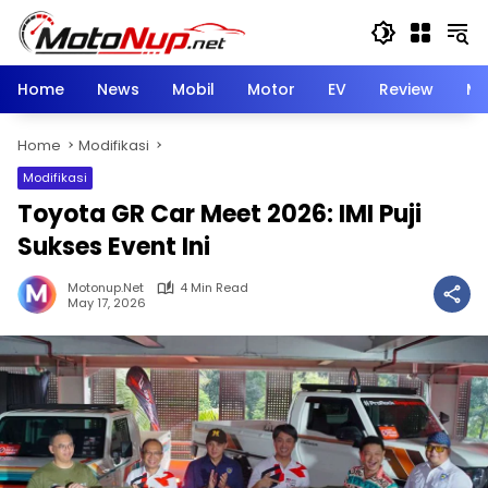
Skip
to
content
Home
News
Mobil
Motor
EV
Review
Mo
Home
Modifikasi
Modifikasi
Toyota GR Car Meet 2026: IMI Puji
Sukses Event Ini
Motonup.net
4 Min Read
May 17, 2026