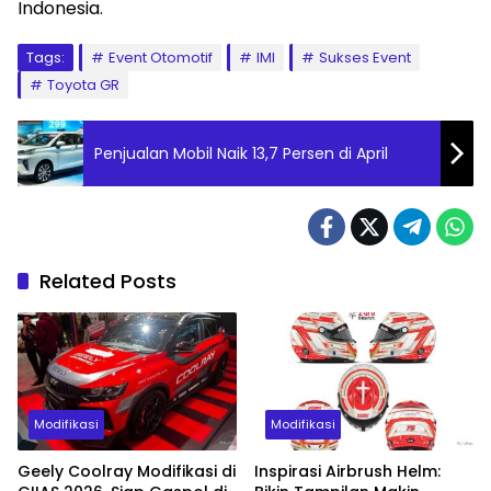
Indonesia.
Tags:
Event Otomotif
IMI
Sukses Event
Toyota GR
Penjualan Mobil Naik 13,7 Persen di April
Related Posts
Modifikasi
Modifikasi
Geely Coolray Modifikasi di
Inspirasi Airbrush Helm: