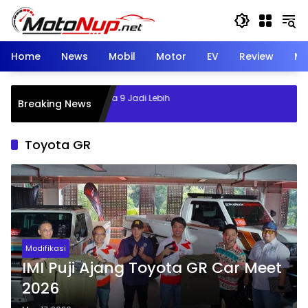
Skip
to
content
Home
News
Mobil
Motor
EV
Review
Mo
ardi Ubah Maxus Mifa 9 Jadi Lebih
Breaking News
h di GIIAS 2026
Toyota GR
Modifikasi
IMI Puji Ajang Toyota GR Car Meet
2026