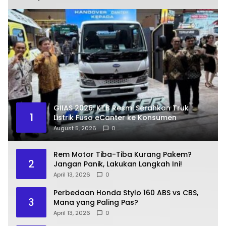
GIIAS 2026: KTB Resmi Serahkan Truk
1
Listrik Fuso eCanter ke Konsumen
August 5, 2026
0
Rem Motor Tiba-Tiba Kurang Pakem?
2
Jangan Panik, Lakukan Langkah Ini!
April 13, 2026
0
Perbedaan Honda Stylo 160 ABS vs CBS,
3
Mana yang Paling Pas?
April 13, 2026
0