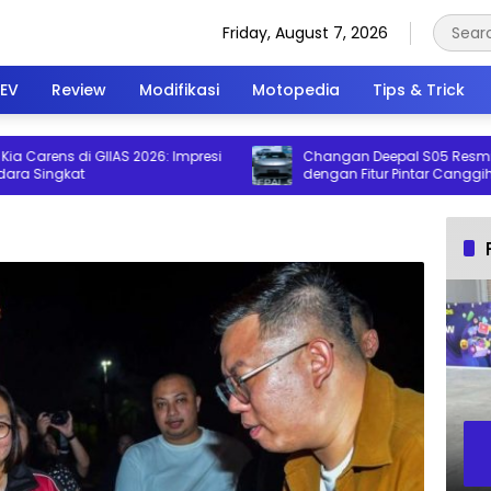
Friday, August 7, 2026
EV
Review
Modifikasi
Motopedia
Tips & Trick
arens di GIIAS 2026: Impresi
Changan Deepal S05 Resmi Melu
ingkat
dengan Fitur Pintar Canggih