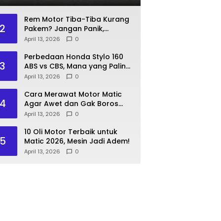
Rem Motor Tiba-Tiba Kurang
2
Pakem? Jangan Panik,
Lakukan Langkah Ini!
April 13, 2026
0
Perbedaan Honda Stylo 160
3
ABS vs CBS, Mana yang Paling
Pas?
April 13, 2026
0
Cara Merawat Motor Matic
4
Agar Awet dan Gak Boros
Bensin
April 13, 2026
0
10 Oli Motor Terbaik untuk
5
Matic 2026, Mesin Jadi Adem!
April 13, 2026
0