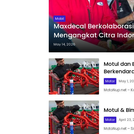
Mobil
Maxdecal Berkolaboras
Mengangkat Citra Indon
May 14, 2026
Motul dan 
Berkendara
Motor
May 1, 2
MotoNup.net – K
Motul & Bim
Motor
April 23,
MotoNup.net – S