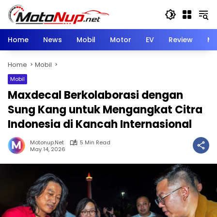
Skip
to
content
Home
News
Mobil
Motor
EV
Review
Mo
Home
Mobil
Mobil
Maxdecal Berkolaborasi dengan
Sung Kang untuk Mengangkat Citra
Indonesia di Kancah Internasional
Motonup.net
5 Min Read
May 14, 2026