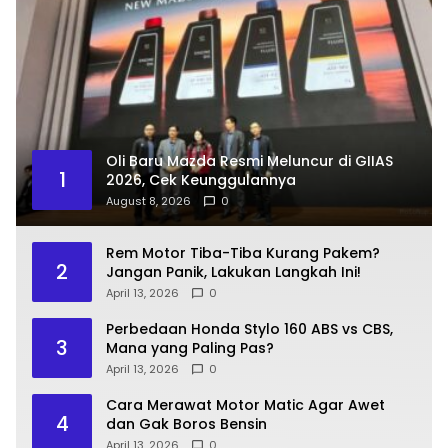
Oli Baru Mazda Resmi Meluncur di GIIAS
1
2026, Cek Keunggulannya
August 8, 2026
0
Rem Motor Tiba-Tiba Kurang Pakem?
2
Jangan Panik, Lakukan Langkah Ini!
April 13, 2026
0
Perbedaan Honda Stylo 160 ABS vs CBS,
3
Mana yang Paling Pas?
April 13, 2026
0
Cara Merawat Motor Matic Agar Awet
4
dan Gak Boros Bensin
April 13, 2026
0