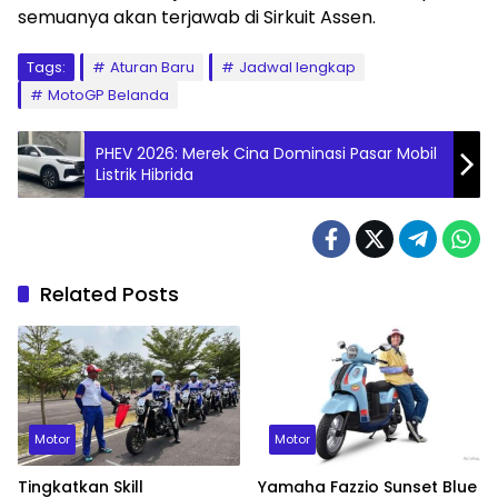
semuanya akan terjawab di Sirkuit Assen.
Tags:
Aturan Baru
Jadwal lengkap
MotoGP Belanda
PHEV 2026: Merek Cina Dominasi Pasar Mobil
Listrik Hibrida
Related Posts
Motor
Motor
Tingkatkan Skill
Yamaha Fazzio Sunset Blue