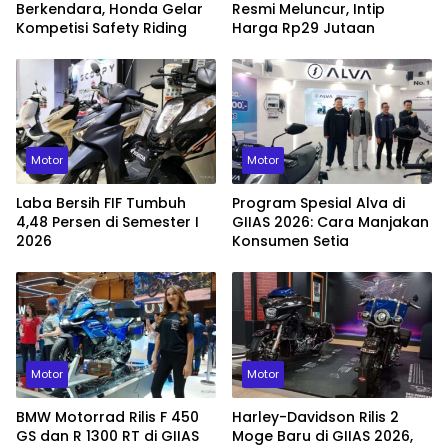
Berkendara, Honda Gelar
Resmi Meluncur, Intip
Kompetisi Safety Riding
Harga Rp29 Jutaan
Motor
Motor
Laba Bersih FIF Tumbuh
Program Spesial Alva di
4,48 Persen di Semester I
GIIAS 2026: Cara Manjakan
2026
Konsumen Setia
Motor
Motor
BMW Motorrad Rilis F 450
Harley-Davidson Rilis 2
GS dan R 1300 RT di GIIAS
Moge Baru di GIIAS 2026,