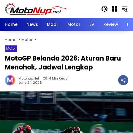
Skip
to
content
Home
News
Mobil
Motor
EV
Review
Mo
Home
Motor
Motor
MotoGP Belanda 2026: Aturan Baru
Menohok, Jadwal Lengkap
Motonup.net
4 Min Read
June 24, 2026