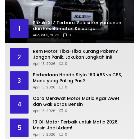
Suzuki XL7 Terbaru: Solusi Kenyamanan
1
dan Keselamatan Keluarga
August 8, 2026
0
Rem Motor Tiba-Tiba Kurang Pakem?
2
Jangan Panik, Lakukan Langkah Ini!
April 13, 2026
0
Perbedaan Honda Stylo 160 ABS vs CBS,
3
Mana yang Paling Pas?
April 13, 2026
0
Cara Merawat Motor Matic Agar Awet
4
dan Gak Boros Bensin
April 13, 2026
0
10 Oli Motor Terbaik untuk Matic 2026,
5
Mesin Jadi Adem!
April 13, 2026
0