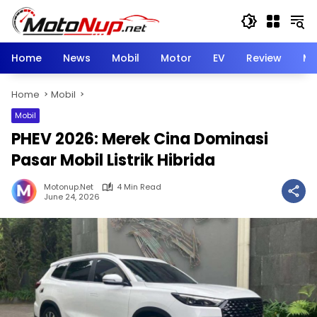
Skip
to
content
Home
News
Mobil
Motor
EV
Review
Mo
Home
Mobil
Mobil
PHEV 2026: Merek Cina Dominasi
Pasar Mobil Listrik Hibrida
Motonup.net
4 Min Read
June 24, 2026