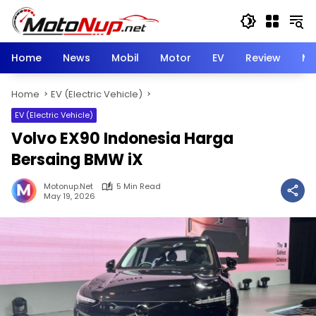
Skip
to
content
Home
News
Mobil
Motor
EV
Review
Mo
Home
EV (Electric Vehicle)
EV (Electric Vehicle)
Volvo EX90 Indonesia Harga
Bersaing BMW iX
Motonup.net
5 Min Read
May 19, 2026