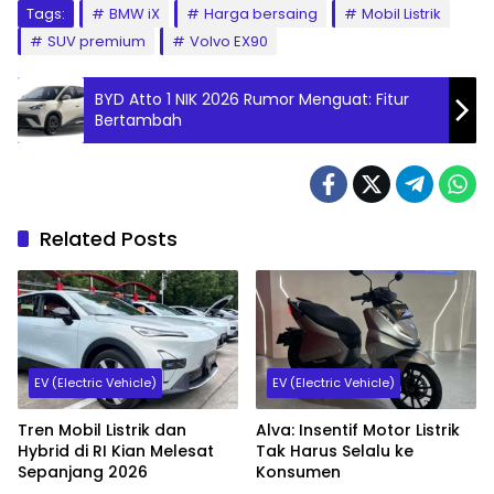
Tags:
BMW iX
Harga bersaing
Mobil Listrik
SUV premium
Volvo EX90
BYD Atto 1 NIK 2026 Rumor Menguat: Fitur
Bertambah
Related Posts
EV (Electric Vehicle)
EV (Electric Vehicle)
Tren Mobil Listrik dan
Alva: Insentif Motor Listrik
Hybrid di RI Kian Melesat
Tak Harus Selalu ke
Sepanjang 2026
Konsumen