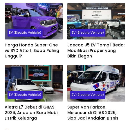
EV (Electric Vehicle)
EV (Electric Vehicle)
Harga Honda Super-One
Jaecoo J5 EV Tampil Beda:
vs BYD Atto 1: Siapa Paling
Modifikasi Proper yang
Unggul?
Bikin Elegan
EV (Electric Vehicle)
EV (Electric Vehicle)
Aletra L7 Debut di GIIAS
Super Van Farizon
2026, Andalan Baru Mobil
Meluncur di GIIAS 2026,
Listrik Keluarga
Siap Jadi Andalan Bisnis