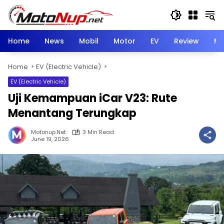
Skip
to
content
Home
News
Mobil
Motor
EV
Review
Mo
Home
EV (Electric Vehicle)
EV (Electric Vehicle)
Uji Kemampuan iCar V23: Rute
Menantang Terungkap
Motonup.net
3 Min Read
June 19, 2026