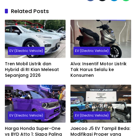
Related Posts
EV (Electric Vehicle)
EV (Electric Vehicle)
Tren Mobil Listrik dan
Alva: Insentif Motor Listrik
Hybrid di RI Kian Melesat
Tak Harus Selalu ke
Sepanjang 2026
Konsumen
EV (Electric Vehicle)
EV (Electric Vehicle)
Harga Honda Super-One
Jaecoo J5 EV Tampil Beda:
vs BYD Atto 1: Siapa Paling
Modifikasi Proper yang