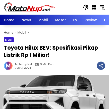
Skip
to
content
Home
News
Mobil
Motor
EV
Review
Mo
Home
Mobil
Mobil
Toyota Hilux BEV: Spesifikasi Pikap
Listrik Rp 1 Miliar!
Motonup.net
3 Min Read
July 3, 2026