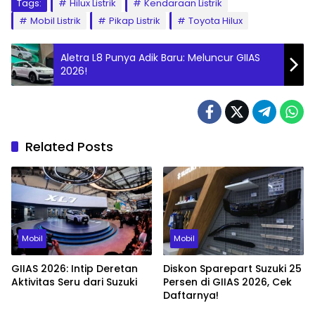
Tags:
Hilux Listrik
Kendaraan Listrik
Mobil Listrik
Pikap Listrik
Toyota Hilux
Aletra L8 Punya Adik Baru: Meluncur GIIAS
2026!
Related Posts
Mobil
Mobil
GIIAS 2026: Intip Deretan
Diskon Sparepart Suzuki 25
Aktivitas Seru dari Suzuki
Persen di GIIAS 2026, Cek
Daftarnya!