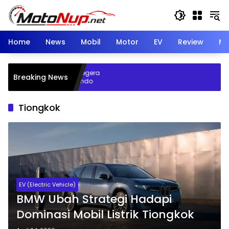
Skip
to
content
Home
News
Mobil
Motor
EV
Review
Mo
ik BYD di Indonesia Segera
Breaking News
perasi, Ini Kata Gaikindo
Tiongkok
EV (Electric Vehicle)
BMW Ubah Strategi Hadapi
Dominasi Mobil Listrik Tiongkok