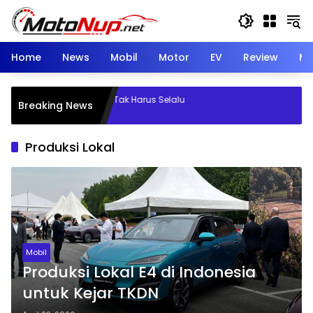
Skip
to
content
Home
News
Mobil
Motor
EV
Review
Mo
va: Insentif Motor Listrik Tak Harus Selalu
Breaking News
 Konsumen
Produksi Lokal
Mobil
Produksi Lokal E4 di Indonesia
untuk Kejar TKDN