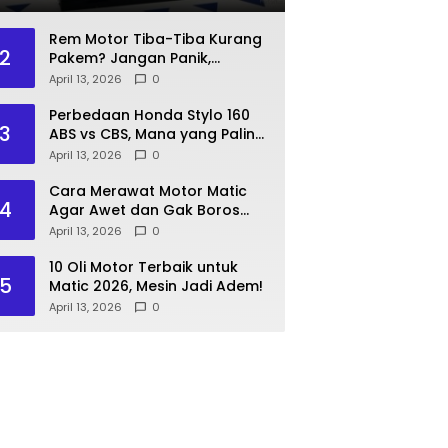
Rem Motor Tiba-Tiba Kurang
2
Pakem? Jangan Panik,
Lakukan Langkah Ini!
April 13, 2026
0
Perbedaan Honda Stylo 160
3
ABS vs CBS, Mana yang Paling
Pas?
April 13, 2026
0
Cara Merawat Motor Matic
4
Agar Awet dan Gak Boros
Bensin
April 13, 2026
0
10 Oli Motor Terbaik untuk
5
Matic 2026, Mesin Jadi Adem!
April 13, 2026
0