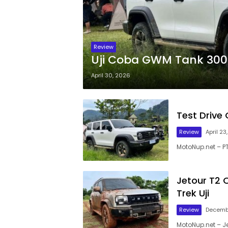
Review
Uji Coba GWM Tank 300 D
April 30, 2026
Test Drive
Review
April 23
MotoNup.net – P
Jetour T2 
Trek Uji
Review
Decemb
MotoNup.net – J