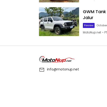
GWM Tank 3
Jalur
Review
October
MotoNup.net – PT
info@motonup.net