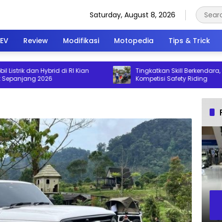
Saturday, August 8, 2026
EV
Review
Modifikasi
Motopedia
Tips & Trick
rik dan Hybrid di RI Kian
Tingkatkan Skill Berkendara, Honda
njang 2026
Kompetisi Safety Riding