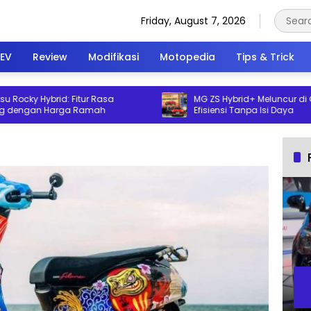
Friday, August 7, 2026
EV
Review
Modifikasi
Motopedia
Tips & Trick
cky Hybrid: Fitur Rasa
MG ZS Hybrid+ Meluncur di GIIAS
ngan Harga Ramah
Efisiensi Tanpa Isi Daya