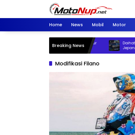
Skip
to
content
Home
News
Mobil
Motor
Changan Deepal S05 Resmi Meluncur
Daihatsu Ro
Breaking News
dengan Fitur Pintar Canggih
Jepang de
Modifikasi Filano