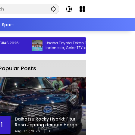
Sport
 2026:
Usaha Toyota Tekan Dekabornisasi di
P
Indonesia, Gelar TEY ke-14
O
Popular Posts
Daihatsu Rocky Hybrid: Fitur
1
Rasa Jepang dengan Harga
Ramah
August 7, 2026
0