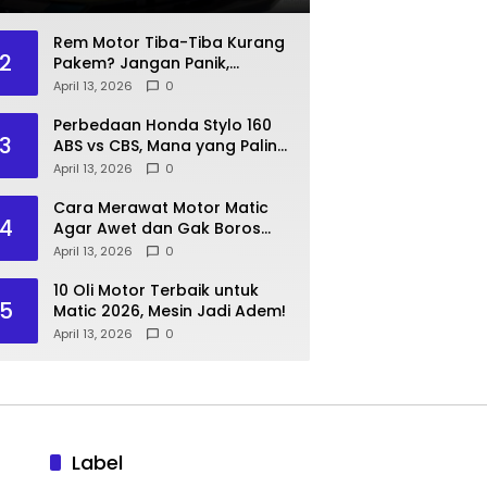
Rem Motor Tiba-Tiba Kurang
2
Pakem? Jangan Panik,
Lakukan Langkah Ini!
April 13, 2026
0
Perbedaan Honda Stylo 160
3
ABS vs CBS, Mana yang Paling
Pas?
April 13, 2026
0
Cara Merawat Motor Matic
4
Agar Awet dan Gak Boros
Bensin
April 13, 2026
0
10 Oli Motor Terbaik untuk
5
Matic 2026, Mesin Jadi Adem!
April 13, 2026
0
Label