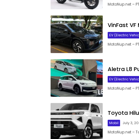
MotoNup.net – P
VinFast VF
EV (Electric Vehic
MotoNup.net – P
Aletra L8 P
EV (Electric Vehic
MotoNup.net – PT
Toyota Hilux
Mobil
July 3, 2
MotoNup.net – T