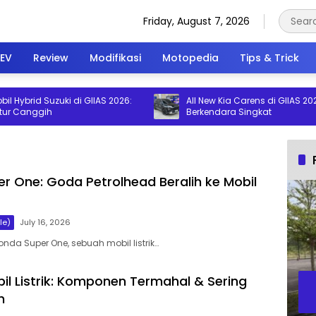
Friday, August 7, 2026
EV
Review
Modifikasi
Motopedia
Tips & Trick
rid Suzuki di GIIAS 2026:
All New Kia Carens di GIIAS 2026: Imp
anggih
Berkendara Singkat
r One: Goda Petrolhead Beralih ke Mobil
le)
July 16, 2026
nda Super One, sebuah mobil listrik…
bil Listrik: Komponen Termahal & Sering
h