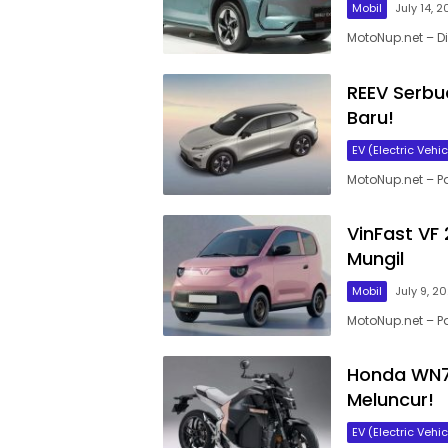
Mobil
July 14, 
MotoNup.net – D
REEV Serbua
Baru!
EV (Electric Vehic
MotoNup.net – Pa
VinFast VF 
Mungil
Mobil
July 9, 2
MotoNup.net – Pa
Honda WN7:
Meluncur!
EV (Electric Vehic