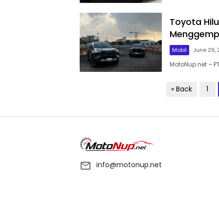
Toyota Hil
Menggemp
Mobil
June 29,
MotoNup.net – P
Posts
« Back
1
pagination
info@motonup.net