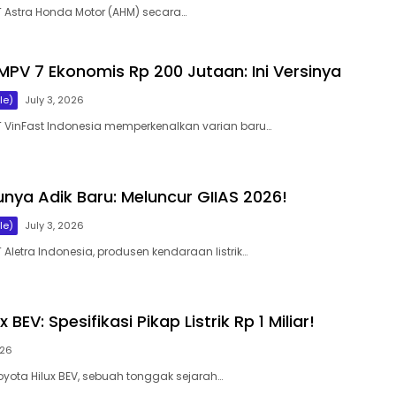
T Astra Honda Motor (AHM) secara…
 MPV 7 Ekonomis Rp 200 Jutaan: Ini Versinya
le)
July 3, 2026
T VinFast Indonesia memperkenalkan varian baru…
unya Adik Baru: Meluncur GIIAS 2026!
le)
July 3, 2026
 Aletra Indonesia, produsen kendaraan listrik…
 BEV: Spesifikasi Pikap Listrik Rp 1 Miliar!
026
oyota Hilux BEV, sebuah tonggak sejarah…