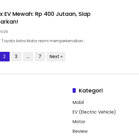
ux EV Mewah: Rp 400 Jutaan, Siap
arkan!
 2026
T Toyota Astra Motor resmi memperkenalkan…
2
3
…
7
Next »
Kategori
Mobil
EV (Electric Vehicle)
Motor
Review