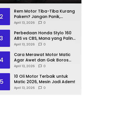
Rem Motor Tiba-Tiba Kurang
2
Pakem? Jangan Panik,
Lakukan Langkah Ini!
April 13, 2026
0
Perbedaan Honda Stylo 160
3
ABS vs CBS, Mana yang Paling
Pas?
April 13, 2026
0
Cara Merawat Motor Matic
4
Agar Awet dan Gak Boros
Bensin
April 13, 2026
0
10 Oli Motor Terbaik untuk
5
Matic 2026, Mesin Jadi Adem!
April 13, 2026
0