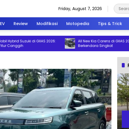
Friday, August 7, 2026
EV
Review
Modifikasi
Motopedia
Tips & Trick
ybrid Suzuki di GIIAS 2026:
All New Kia Carens di GIIAS 2026: I
 Canggih
Berkendara Singkat