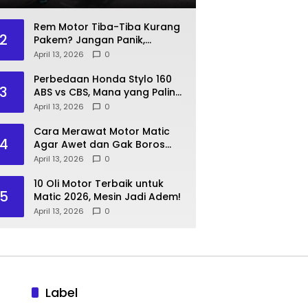
Rem Motor Tiba-Tiba Kurang
2
Pakem? Jangan Panik,
Lakukan Langkah Ini!
April 13, 2026
0
Perbedaan Honda Stylo 160
3
ABS vs CBS, Mana yang Paling
Pas?
April 13, 2026
0
Cara Merawat Motor Matic
4
Agar Awet dan Gak Boros
Bensin
April 13, 2026
0
10 Oli Motor Terbaik untuk
5
Matic 2026, Mesin Jadi Adem!
April 13, 2026
0
Label