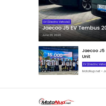
EV (Electric Vehicle)
Jaecoo J5 EV Tembus 20.
June 29, 2026
Jaecoo J5 E
Unit
EV (Electric Vehic
MotoNup.net – J