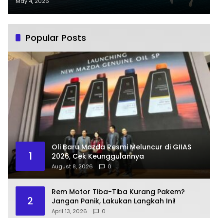
Indonesia
May 4, 2026
Popular Posts
Oli Baru Mazda Resmi Meluncur di GIIAS
1
2026, Cek Keunggulannya
August 8, 2026
0
Rem Motor Tiba-Tiba Kurang Pakem?
2
Jangan Panik, Lakukan Langkah Ini!
April 13, 2026
0