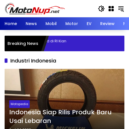
Skip
to
content
Home
News
Mobil
Motor
EV
Review
Mo
 Mobil Listrik dan Hybrid di RI Kian
Breaking News
esat Sepanjang 2026
Industri Indonesia
Motopedia
Indonesia Siap Rilis Produk Baru
Usai Lebaran