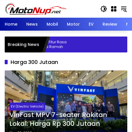
Skip
to
content
Home
News
Mobil
Motor
EV
Review
Mo
aihatsu Rocky Hybrid: Fitur Rasa
Breaking News
epang dengan Harga Ramah
Harga 300 Jutaan
EV (Electric Vehicle)
VinFast MPV 7-seater Rakitan
Lokal: Harga Rp 300 Jutaan