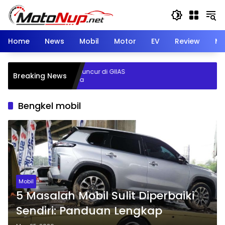
Skip
to
content
Home
News
Mobil
Motor
EV
Review
Mo
Baru Mazda Resmi Meluncur di GIIAS
Breaking News
, Cek Keunggulannya
Bengkel mobil
Mobil
5 Masalah Mobil Sulit Diperbaiki
Sendiri: Panduan Lengkap