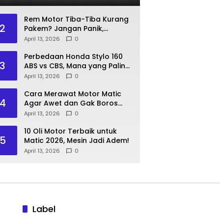
Rem Motor Tiba-Tiba Kurang
2
Pakem? Jangan Panik,
Lakukan Langkah Ini!
April 13, 2026
0
Perbedaan Honda Stylo 160
3
ABS vs CBS, Mana yang Paling
Pas?
April 13, 2026
0
Cara Merawat Motor Matic
4
Agar Awet dan Gak Boros
Bensin
April 13, 2026
0
10 Oli Motor Terbaik untuk
5
Matic 2026, Mesin Jadi Adem!
April 13, 2026
0
Label