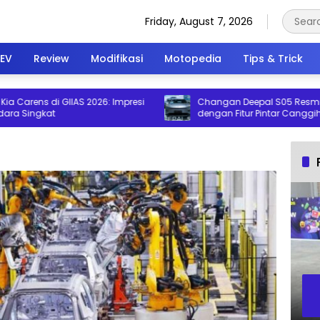
Friday, August 7, 2026
EV
Review
Modifikasi
Motopedia
Tips & Trick
arens di GIIAS 2026: Impresi
Changan Deepal S05 Resmi Melu
Singkat
dengan Fitur Pintar Canggih