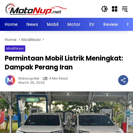
Skip
to
content
Home
News
Mobil
Motor
EV
Review
Mo
Home
Modifikasi
Modifikasi
Permintaan Mobil Listrik Meningkat:
Dampak Perang Iran
Motonup.net
4 Min Read
March 26, 2026