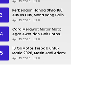
Lakukan Langkah Ini!
April 13, 2026
0
Perbedaan Honda Stylo 160
3
ABS vs CBS, Mana yang Paling
Pas?
April 13, 2026
0
Cara Merawat Motor Matic
4
Agar Awet dan Gak Boros
Bensin
April 13, 2026
0
10 Oli Motor Terbaik untuk
5
Matic 2026, Mesin Jadi Adem!
April 13, 2026
0