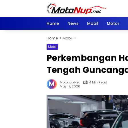
Skip
to
content
Home
News
Mobil
Motor
Home
Mobil
Mobil
Perkembangan Har
Tengah Guncanga
Motonup.net
4 Min Read
May 17, 2026