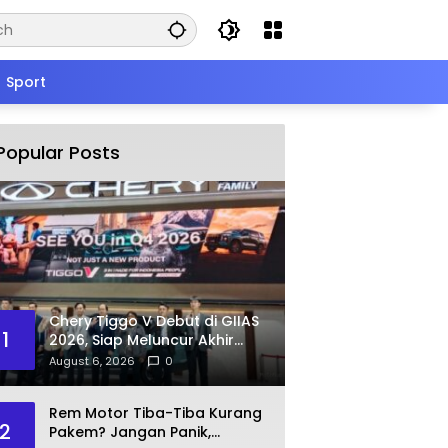
Sport
Popular Posts
Chery Tiggo V Debut di GIIAS
1
2026, Siap Meluncur Akhir
Tahun
August 6, 2026
0
Rem Motor Tiba-Tiba Kurang
2
Pakem? Jangan Panik,