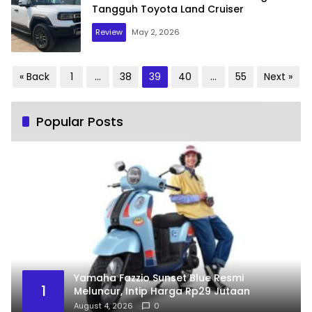
Tangguh Toyota Land Cruiser
Review
May 2, 2026
Posts
« Back
1
…
38
39
40
…
55
Next »
pagination
Popular Posts
Yamaha Fazzio Sunset Blue Resmi
1
Meluncur, Intip Harga Rp29 Jutaan
August 4, 2026
0