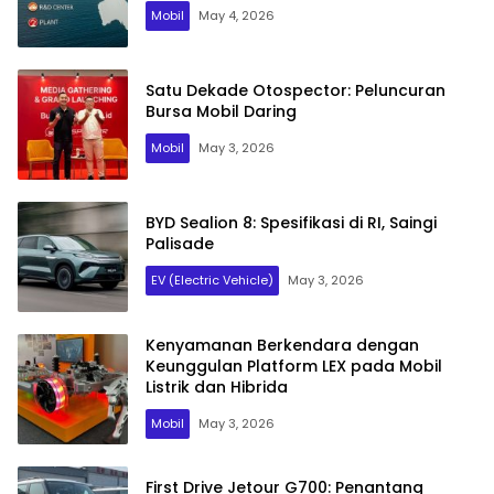
Mobil
May 4, 2026
Satu Dekade Otospector: Peluncuran
Bursa Mobil Daring
Mobil
May 3, 2026
BYD Sealion 8: Spesifikasi di RI, Saingi
Palisade
EV (Electric Vehicle)
May 3, 2026
Kenyamanan Berkendara dengan
Keunggulan Platform LEX pada Mobil
Listrik dan Hibrida
Mobil
May 3, 2026
First Drive Jetour G700: Penantang