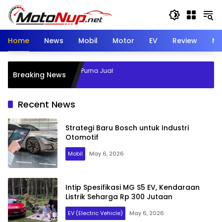
Skip
to
content
Home
News
Mobil
Motor
EV
Review
Mo
i BYD Perkuat Layanan Purna Jual
Breaking News
gi DM di Indonesia
Recent News
Strategi Baru Bosch untuk Industri
Otomotif
Mobil
May 6, 2026
Intip Spesifikasi MG S5 EV, Kendaraan
Listrik Seharga Rp 300 Jutaan
EV (Electric Vehicle)
May 6, 2026