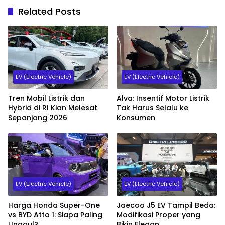
Related Posts
EV (Electric Vehicle)
EV (Electric Vehicle)
Tren Mobil Listrik dan
Alva: Insentif Motor Listrik
Hybrid di RI Kian Melesat
Tak Harus Selalu ke
Sepanjang 2026
Konsumen
EV (Electric Vehicle)
EV (Electric Vehicle)
Harga Honda Super-One
Jaecoo J5 EV Tampil Beda:
vs BYD Atto 1: Siapa Paling
Modifikasi Proper yang
Unggul?
Bikin Elegan