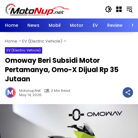
Skip
to
content
Home
News
Mobil
Motor
EV
Review
Mo
Home
EV (Electric Vehicle)
EV (Electric Vehicle)
Omoway Beri Subsidi Motor
Pertamanya, Omo-X Dijual Rp 35
Jutaan
Motonup.net
3 Min Read
May 14, 2026