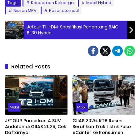
Tags:
Kendaraan Keluarga
Mobil Hybrid
Nissan MPV
Pasar otomotif
Jetour T1 i-DM: Spesifikasi Penantang BAIC
BJ30 Hybrid
Related Posts
Mobil
Mobil
JETOUR Pamerkan 4 SUV
GIIAS 2026: KTB Resmi
Andalan di GIIAS 2026, Cek
Serahkan Truk Listrik Fuso
Daftarnya!
eCanter ke Konsumen