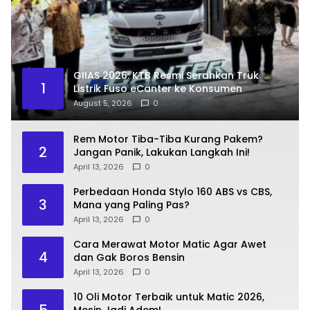
GIIAS 2026: KTB Resmi Serahkan Truk
1
Listrik Fuso eCanter ke Konsumen
August 5, 2026
0
Rem Motor Tiba-Tiba Kurang Pakem?
2
Jangan Panik, Lakukan Langkah Ini!
April 13, 2026
0
Perbedaan Honda Stylo 160 ABS vs CBS,
3
Mana yang Paling Pas?
April 13, 2026
0
Cara Merawat Motor Matic Agar Awet
4
dan Gak Boros Bensin
April 13, 2026
0
10 Oli Motor Terbaik untuk Matic 2026,
5
Mesin Jadi Adem!