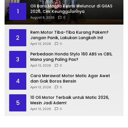
Oli Baru Mazda Resmi Meluncur di GIIAS
1
2026, Cek Keunggulannya
August 8, 2026
0
Rem Motor Tiba-Tiba Kurang Pakem?
2
Jangan Panik, Lakukan Langkah Ini!
April 13, 2026
0
Perbedaan Honda Stylo 160 ABS vs CBS,
3
Mana yang Paling Pas?
April 13, 2026
0
Cara Merawat Motor Matic Agar Awet
4
dan Gak Boros Bensin
April 13, 2026
0
10 Oli Motor Terbaik untuk Matic 2026,
5
Mesin Jadi Adem!
April 13, 2026
0