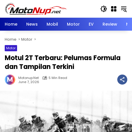
Skip
to
content
Home
News
Mobil
Motor
EV
Review
Mo
Home
Motor
Motor
Motul 2T Terbaru: Pelumas Formula
dan Tampilan Terkini
Motonup.net
5 Min Read
June 7, 2026