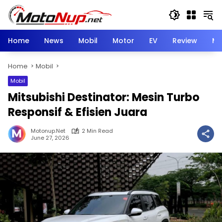
Skip
to
content
Home
News
Mobil
Motor
EV
Review
Mo
Home
Mobil
Mobil
Mitsubishi Destinator: Mesin Turbo
Responsif & Efisien Juara
Motonup.net
2 Min Read
June 27, 2026