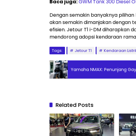
Baca juga:
GWM Tank 300 Diesel Off
Dengan semakin banyaknya pilihan k
akan semakin dimanjakan dengan te
efisien. Jetour T1 i-DM diharapkan 
mendorong adopsi kendaraan ramah 
Tags:
Jetour T1
Kendaraan Listri
Yamaha NMAX: Penunjang Gaya
Related Posts