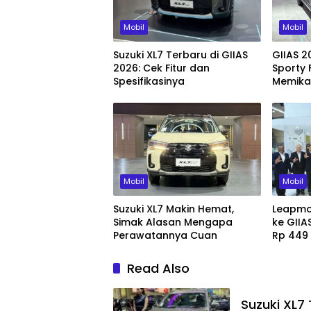
Mobil
Mobil
Suzuki XL7 Terbaru di GIIAS
GIIAS 2
2026: Cek Fitur dan
Sporty 
Spesifikasinya
Memika
Mobil
Mobil
Suzuki XL7 Makin Hemat,
Leapmo
Simak Alasan Mengapa
ke GIIA
Perawatannya Cuan
Rp 449
Read Also
Suzuki XL7 