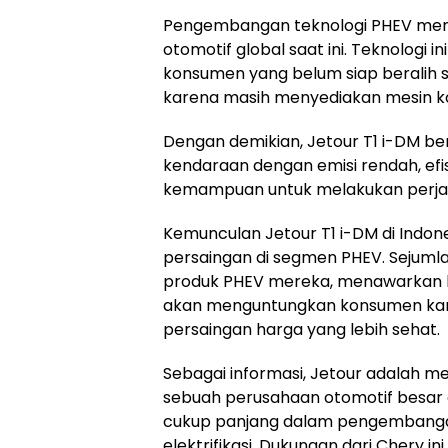
Pengembangan teknologi PHEV meman
otomotif global saat ini. Teknologi i
konsumen yang belum siap beralih s
karena masih menyediakan mesin k
Dengan demikian, Jetour T1 i-DM b
kendaraan dengan emisi rendah, efis
kemampuan untuk melakukan perjala
Kemunculan Jetour T1 i-DM di Indone
persaingan di segmen PHEV. Sejumla
produk PHEV mereka, menawarkan be
akan menguntungkan konsumen karen
persaingan harga yang lebih sehat.
Sebagai informasi, Jetour adalah me
sebuah perusahaan otomotif besar a
cukup panjang dalam pengembangan
elektrifikasi. Dukungan dari Chery 