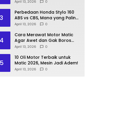
Lakukan Langkah Ini!
April 13, 2026
0
Perbedaan Honda Stylo 160
3
ABS vs CBS, Mana yang Paling
Pas?
April 13, 2026
0
Cara Merawat Motor Matic
4
Agar Awet dan Gak Boros
Bensin
April 13, 2026
0
10 Oli Motor Terbaik untuk
5
Matic 2026, Mesin Jadi Adem!
April 13, 2026
0