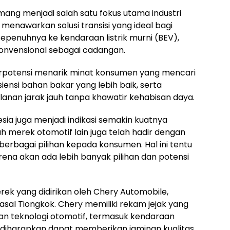
g menjadi salah satu fokus utama industri
ni menawarkan solusi transisi yang ideal bagi
epenuhnya ke kendaraan listrik murni (BEV),
onvensional sebagai cadangan.
erpotensi menarik minat konsumen yang mencari
iensi bahan bakar yang lebih baik, serta
nan jarak jauh tanpa khawatir kehabisan daya.
sia juga menjadi indikasi semakin kuatnya
h merek otomotif lain juga telah hadir dengan
rbagai pilihan kepada konsumen. Hal ini tentu
a akan ada lebih banyak pilihan dan potensi
rek yang didirikan oleh Chery Automobile,
sal Tiongkok. Chery memiliki rekam jejak yang
 teknologi otomotif, termasuk kendaraan
ini diharapkan dapat memberikan jaminan kualitas