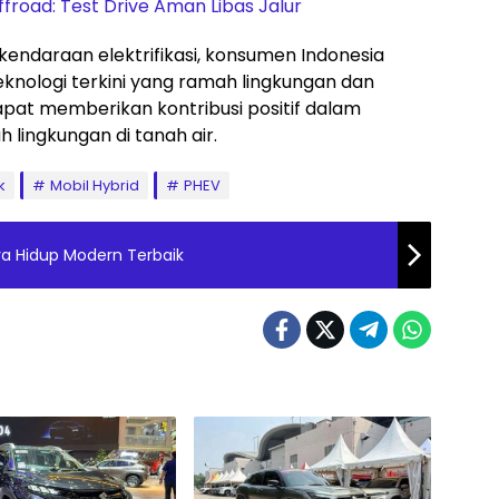
road: Test Drive Aman Libas Jalur
endaraan elektrifikasi, konsumen Indonesia
knologi terkini yang ramah lingkungan dan
dapat memberikan kontribusi positif dalam
lingkungan di tanah air.
k
Mobil Hybrid
PHEV
 Hidup Modern Terbaik