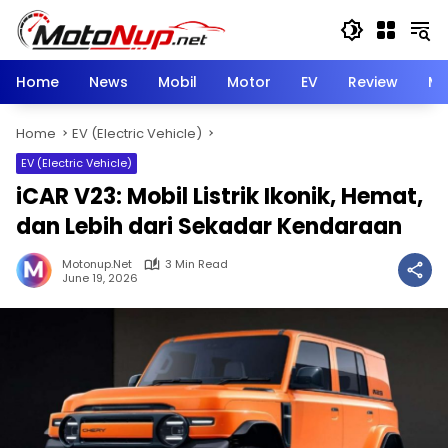
Skip
to
content
Home
News
Mobil
Motor
EV
Review
Mo
Home
EV (Electric Vehicle)
EV (Electric Vehicle)
iCAR V23: Mobil Listrik Ikonik, Hemat,
dan Lebih dari Sekadar Kendaraan
Motonup.net
3 Min Read
June 19, 2026