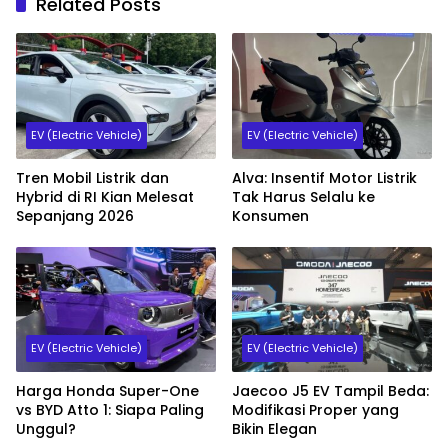
Related Posts
EV (Electric Vehicle)
EV (Electric Vehicle)
Tren Mobil Listrik dan
Alva: Insentif Motor Listrik
Hybrid di RI Kian Melesat
Tak Harus Selalu ke
Sepanjang 2026
Konsumen
EV (Electric Vehicle)
EV (Electric Vehicle)
Harga Honda Super-One
Jaecoo J5 EV Tampil Beda:
vs BYD Atto 1: Siapa Paling
Modifikasi Proper yang
Unggul?
Bikin Elegan