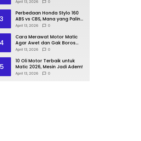
Lakukan Langkah Ini!
April 13, 2026
0
Perbedaan Honda Stylo 160
3
ABS vs CBS, Mana yang Paling
Pas?
April 13, 2026
0
Cara Merawat Motor Matic
4
Agar Awet dan Gak Boros
Bensin
April 13, 2026
0
10 Oli Motor Terbaik untuk
5
Matic 2026, Mesin Jadi Adem!
April 13, 2026
0