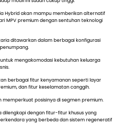
dap mobil ini sudah cukup tinggi.
ia Hybrid akan mampu memberikan alternatif
ri MPV premium dengan sentuhan teknologi
Staria ditawarkan dalam berbagai konfigurasi
11 penumpang.
ia untuk mengakomodasi kebutuhan keluarga
nis.
kan berbagai fitur kenyamanan seperti layar
remium, dan fitur keselamatan canggih.
akin memperkuat posisinya di segmen premium.
ga dilengkapi dengan fitur-fitur khusus yang
berkendara yang berbeda dan sistem regeneratif