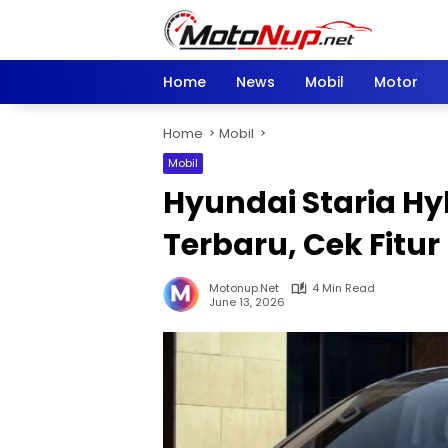
Skip
to
content
Home
News
Mobil
Motor
Home
Mobil
Mobil
Hyundai Staria Hy
Terbaru, Cek Fitu
Motonup.net
4 Min Read
June 13, 2026