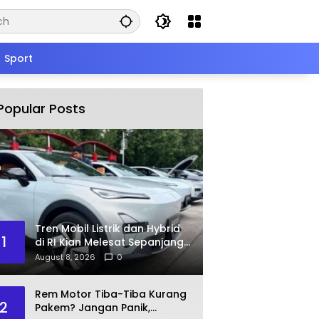
Sport
Popular Posts
Tren Mobil Listrik dan Hybrid
1
di RI Kian Melesat Sepanjang
2026
August 8, 2026
0
Rem Motor Tiba-Tiba Kurang
2
Pakem? Jangan Panik,