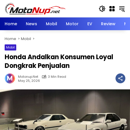
Skip
to
content
Home
News
Mobil
Motor
EV
Review
Mo
Home
Mobil
Mobil
Honda Andalkan Konsumen Loyal
Dongkrak Penjualan
Motonup.net
3 Min Read
May 25, 2026