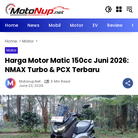
Skip
to
content
Home
News
Mobil
Motor
EV
Review
Mo
Home
Motor
Motor
Harga Motor Matic 150cc Juni 2026:
NMAX Turbo & PCX Terbaru
Motonup.net
5 Min Read
June 23, 2026