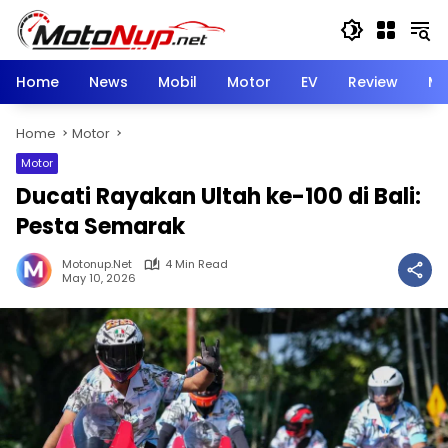
Skip
to
content
Home
News
Mobil
Motor
EV
Review
Mo
Home
Motor
Motor
Ducati Rayakan Ultah ke-100 di Bali:
Pesta Semarak
Motonup.net
4 Min Read
May 10, 2026