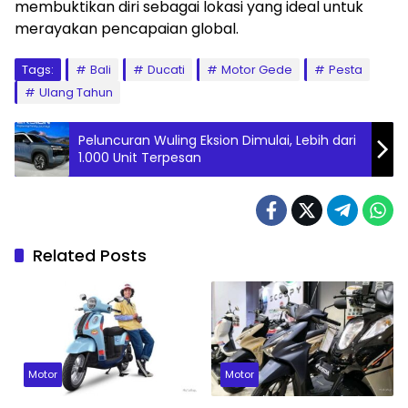
membuktikan diri sebagai lokasi yang ideal untuk
merayakan pencapaian global.
Tags:
Bali
Ducati
Motor Gede
Pesta
Ulang Tahun
Peluncuran Wuling Eksion Dimulai, Lebih dari
1.000 Unit Terpesan
Related Posts
Motor
Motor