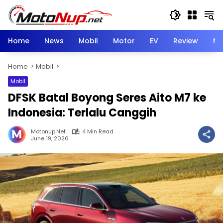
Skip
to
content
Home
News
Mobil
Motor
EV
Review
Mo
Home
Mobil
Mobil
DFSK Batal Boyong Seres Aito M7 ke
Indonesia: Terlalu Canggih
Motonup.net
4 Min Read
June 19, 2026