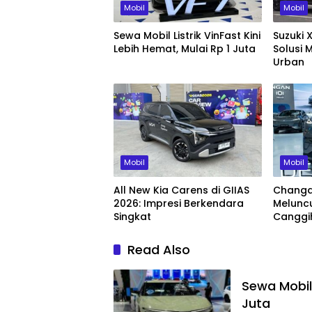
Mobil
Mobil
Sewa Mobil Listrik VinFast Kini
Suzuki 
Lebih Hemat, Mulai Rp 1 Juta
Solusi 
Urban
Mobil
Mobil
All New Kia Carens di GIIAS
Changa
2026: Impresi Berkendara
Meluncu
Singkat
Canggi
Read Also
Sewa Mobil 
Juta