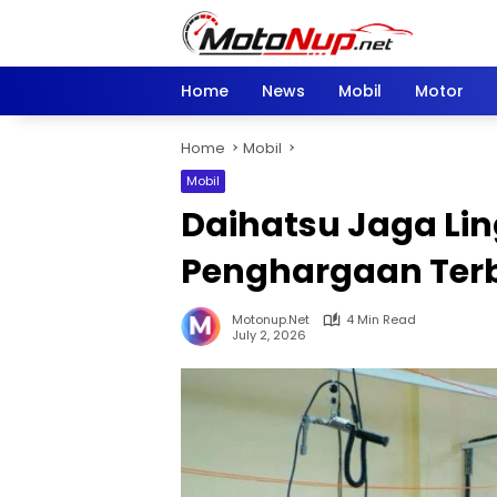
Skip
to
content
Home
News
Mobil
Motor
Home
Mobil
Mobil
Daihatsu Jaga Li
Penghargaan Ter
Motonup.net
4 Min Read
July 2, 2026