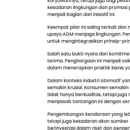
karyawannya, tetapi juga bagi pel
kesadaran lingkungan dan promosi p
menjadi bagian dari inisiatif ini.
Keempat pilar ini saling terkait d
upaya ADM menjaga lingkungan. Pen
untuk mengintegrasikan prinsip-prin
Salah satu bukti nyata dari komit
terima. Penghargaan ini menjadi val
dalam menerapkan praktik bisnis y
Dalam konteks industri otomotif ya
semakin krusial. Konsumen semakin
tidak hanya berkualitas, tetapi juga
menjawab tantangan ini dengan seri
Pengembangan kendaraan yang lebih
tetapi juga kesadaran akan sumber 
berinvestasi dalam riset dan penge