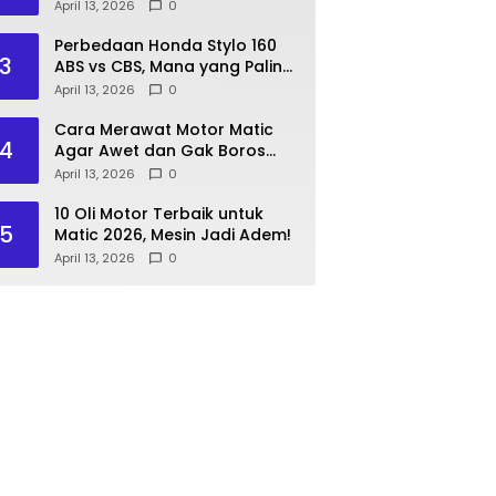
Lakukan Langkah Ini!
April 13, 2026
0
Perbedaan Honda Stylo 160
3
ABS vs CBS, Mana yang Paling
Pas?
April 13, 2026
0
Cara Merawat Motor Matic
4
Agar Awet dan Gak Boros
Bensin
April 13, 2026
0
10 Oli Motor Terbaik untuk
5
Matic 2026, Mesin Jadi Adem!
April 13, 2026
0