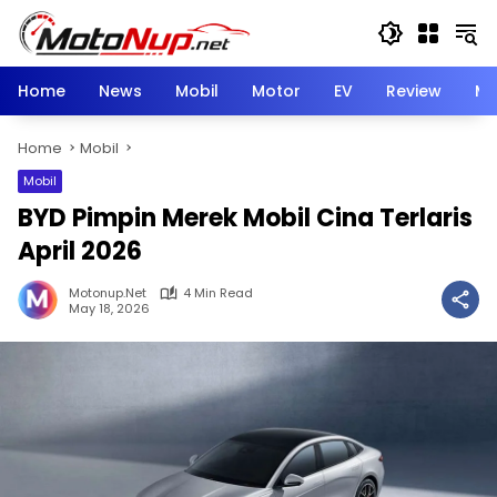
Skip
to
content
Home
News
Mobil
Motor
EV
Review
Mo
Home
Mobil
Mobil
BYD Pimpin Merek Mobil Cina Terlaris
April 2026
Motonup.net
4 Min Read
May 18, 2026