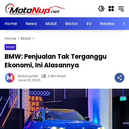
Skip
to
content
Home
News
Mobil
Motor
EV
Review
Mo
Home
Mobil
Mobil
BMW: Penjualan Tak Terganggu
Ekonomi, Ini Alasannya
Motonup.net
2 Min Read
June 28, 2026