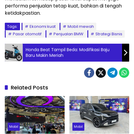
performa penjualan tetap kuat, bahkan di tengah
ketidakpastian.
Tags:
Ekonomi kuat
Mobil mewah
Pasar otomotif
Penjualan BMW
Strategi Bisnis
Honda Beat Tampil Beda: Modifikasi Baju
Baru Makin Meriah
Related Posts
Mobil
Mobil