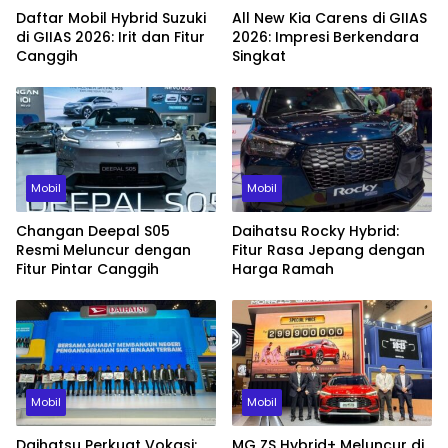
Daftar Mobil Hybrid Suzuki
All New Kia Carens di GIIAS
di GIIAS 2026: Irit dan Fitur
2026: Impresi Berkendara
Canggih
Singkat
Mobil
Mobil
Changan Deepal S05
Daihatsu Rocky Hybrid:
Resmi Meluncur dengan
Fitur Rasa Jepang dengan
Fitur Pintar Canggih
Harga Ramah
Mobil
Mobil
Daihatsu Perkuat Vokasi:
MG ZS Hybrid+ Meluncur di