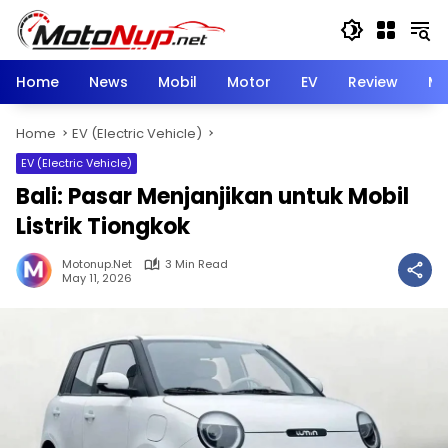
Skip
to
content
Home
News
Mobil
Motor
EV
Review
Mo
Home
EV (Electric Vehicle)
EV (Electric Vehicle)
Bali: Pasar Menjanjikan untuk Mobil
Listrik Tiongkok
Motonup.net
3 Min Read
May 11, 2026