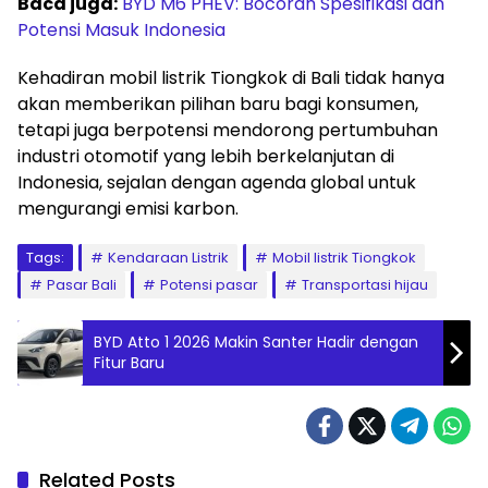
Baca juga:
BYD M6 PHEV: Bocoran Spesifikasi dan
Potensi Masuk Indonesia
Kehadiran mobil listrik Tiongkok di Bali tidak hanya
akan memberikan pilihan baru bagi konsumen,
tetapi juga berpotensi mendorong pertumbuhan
industri otomotif yang lebih berkelanjutan di
Indonesia, sejalan dengan agenda global untuk
mengurangi emisi karbon.
Tags:
Kendaraan Listrik
Mobil listrik Tiongkok
Pasar Bali
Potensi pasar
Transportasi hijau
BYD Atto 1 2026 Makin Santer Hadir dengan
Fitur Baru
Related Posts