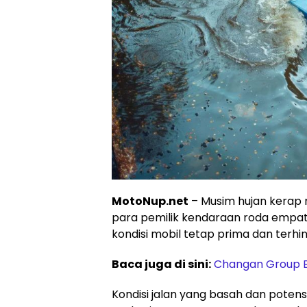
MotoNup.net
– Musim hujan kerap 
para pemilik kendaraan roda empa
kondisi mobil tetap prima dan terhin
Baca juga di sini:
Changan Group 
Kondisi jalan yang basah dan poten