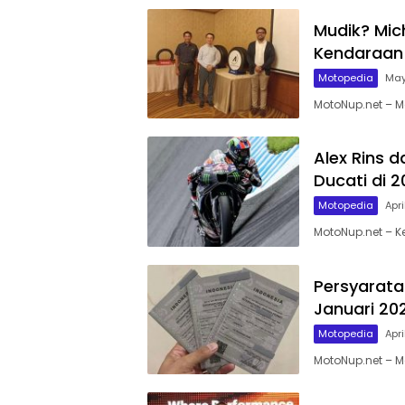
Mudik? Mic
Kendaraan
Motopedia
May
MotoNup.net – M
Alex Rins 
Ducati di 2
Motopedia
Apri
MotoNup.net – K
Persyaratan
Januari 20
Motopedia
Apri
MotoNup.net – Me