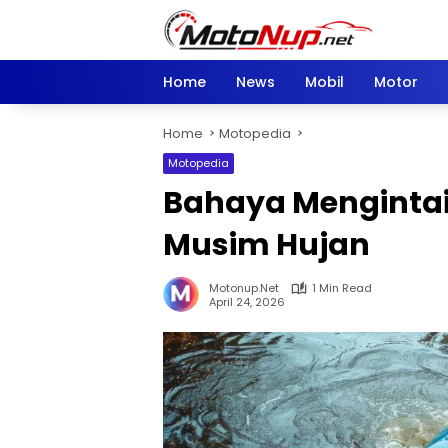
Skip
to
content
Home
News
Mobil
Motor
Home
Motopedia
Motopedia
Bahaya Mengintai
Musim Hujan
Motonup.net
1 Min Read
April 24, 2026