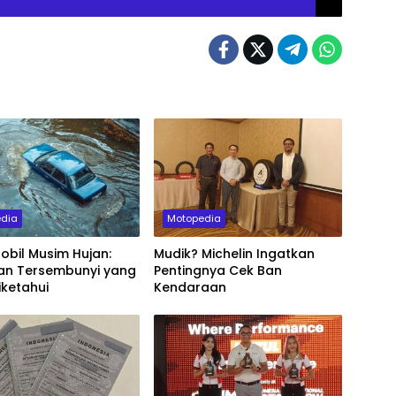
dia
Motopedia
Mobil Musim Hujan:
Mudik? Michelin Ingatkan
n Tersembunyi yang
Pentingnya Cek Ban
iketahui
Kendaraan