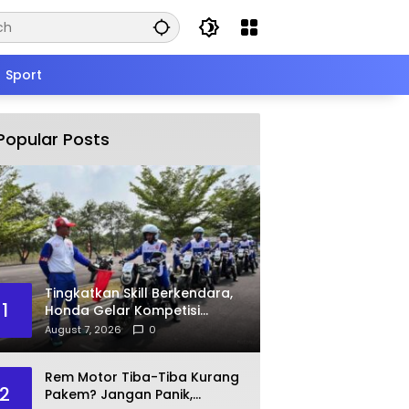
Sport
Popular Posts
Tingkatkan Skill Berkendara,
1
Honda Gelar Kompetisi
Safety Riding
August 7, 2026
0
Rem Motor Tiba-Tiba Kurang
2
Pakem? Jangan Panik,