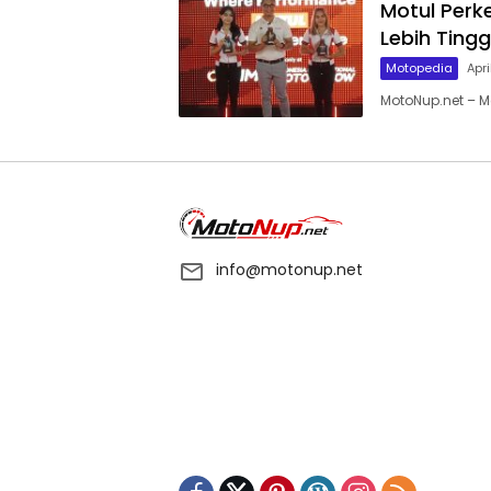
Motul Perk
Lebih Tinggi
Motopedia
Apri
MotoNup.net – M
info@motonup.net