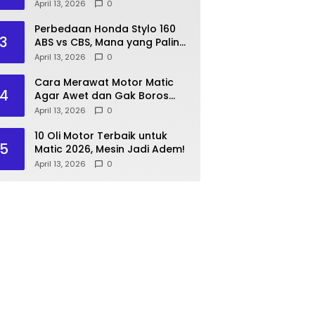
Lakukan Langkah Ini!
April 13, 2026
0
Perbedaan Honda Stylo 160
3
ABS vs CBS, Mana yang Paling
Pas?
April 13, 2026
0
Cara Merawat Motor Matic
4
Agar Awet dan Gak Boros
Bensin
April 13, 2026
0
10 Oli Motor Terbaik untuk
5
Matic 2026, Mesin Jadi Adem!
April 13, 2026
0