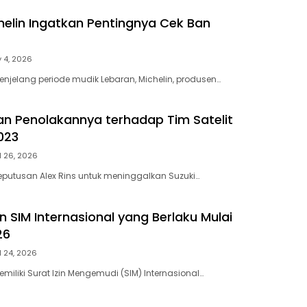
helin Ingatkan Pentingnya Cek Ban
 4, 2026
enjelang periode mudik Lebaran, Michelin, produsen…
dan Penolakannya terhadap Tim Satelit
023
l 26, 2026
eputusan Alex Rins untuk meninggalkan Suzuki…
 SIM Internasional yang Berlaku Mulai
26
l 24, 2026
miliki Surat Izin Mengemudi (SIM) Internasional…