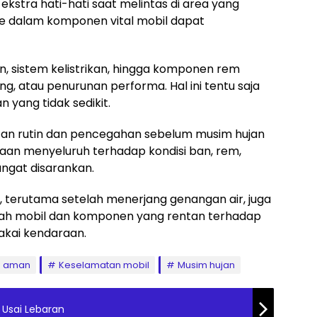
kstra hati-hati saat melintas di area yang
ke dalam komponen vital mobil dapat
n, sistem kelistrikan, hingga komponen rem
g, atau penurunan performa. Hal ini tentu saja
 yang tidak sedikit.
tan rutin dan pencegahan sebelum musim hujan
saan menyeluruh terhadap kondisi ban, rem,
angat disarankan.
l, terutama setelah menerjang genangan air, juga
ah mobil dan komponen yang rentan terhadap
akai kendaraan.
a aman
Keselamatan mobil
Musim hujan
u Usai Lebaran