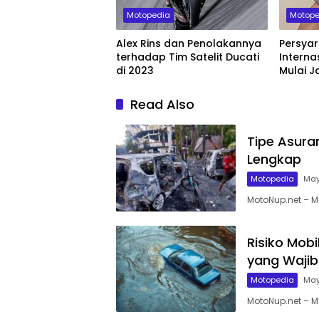
Motopedia
Motope
Alex Rins dan Penolakannya
Persyar
terhadap Tim Satelit Ducati
Interna
di 2023
Mulai J
Read Also
Tipe Asura
Lengkap
Motopedia
May
MotoNup.net – Me
Risiko Mob
yang Wajib
Motopedia
May
MotoNup.net – 